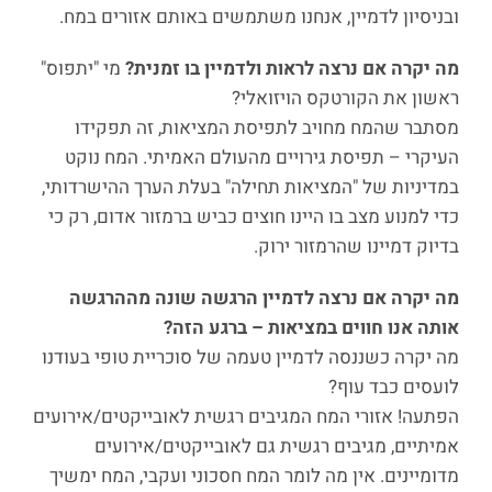
ובניסיון לדמיין, אנחנו משתמשים באותם אזורים במח.
מה יקרה אם נרצה לראות ולדמיין בו זמנית?
מי "יתפוס"
ראשון את הקורטקס הויזואלי?
מסתבר שהמח מחויב לתפיסת המציאות, זה תפקידו
העיקרי – תפיסת גירויים מהעולם האמיתי. המח נוקט
במדיניות של "המציאות תחילה" בעלת הערך ההישרדותי,
כדי למנוע מצב בו היינו חוצים כביש ברמזור אדום, רק כי
בדיוק דמיינו שהרמזור ירוק.
מה יקרה אם נרצה לדמיין הרגשה שונה מההרגשה
אותה אנו חווים במציאות – ברגע הזה?
מה יקרה כשננסה לדמיין טעמה של סוכריית טופי בעודנו
לועסים כבד עוף?
הפתעה! אזורי המח המגיבים רגשית לאובייקטים/אירועים
אמיתיים, מגיבים רגשית גם לאובייקטים/אירועים
מדומיינים. אין מה לומר המח חסכוני ועקבי, המח ימשיך