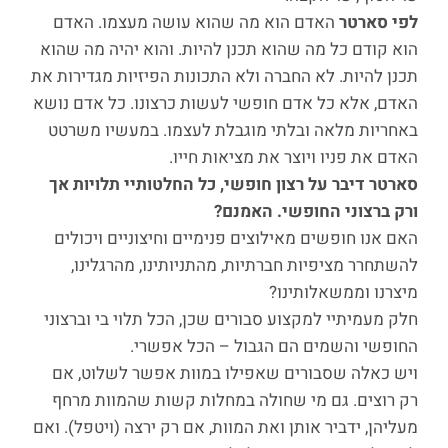
לפי סארטר
האדם הוא מה שהוא עושה מעצמו. האדם
הוא קודם כל מה שהוא תכנן להיות. והוא יהיה מה שהוא
תכנן להיות. לא החברה ולא התכונות הפיזיות מגדירות את
האדם, אלא כל אדם חופשי לעשות כרצונו. כל אדם נושא
באחריות מלאה ובלתי מוגבלת לעצמו. במעשיו משרטט
האדם את פניו ויוצר את מציאות חייו.
סארטר דיבר על רצון חופשי, כל החלטותיי תלויות אך
ורק ברצוני החופשי. האמנם?
האם אנו חופשים מאילוצים פנימיים וחיצוניים ויכולים
להשתחרר מציפיות חברתיות, מהתניותינו, מהרגלינו,
מיצרנו וממשאלותינו?
חלק מעמיתיי למקצוע סבורים שכן, הכל תלוי בי וברצוני
החופשי והשמים הם הגבול – הכל אפשרי.
ויש כאלה שסבורים שאפילו במוות אפשר לשלוט, אם
רק רוצים. גם מי שחולה במחלות קשות שהמוות מרחף
מעליהן, ידביר אותן ואת המוות, אם רק ירצה (ויטפל). ואם