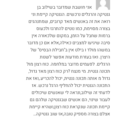
אני חושבת שמדובר בשילוב בן
גנטיקה והרגלים נרכשים. הגנטיקה קיימת וני
רואה את זה באנשים מאד קרובים, שמתנהגים
בצורה מסוימת, כמו נוטים להתרגז ולכעוס
ברמות שחבל על הזמן, במקום שלכאורה אין
סיבה שיגיעו למצבים כאילה,אלא אם כן מדובר
במשהו מולד ו בילט אין ב"חבילת הבסיס" של
היצרן. ואז בעזרת מודעות אפשר לשנות
הרגלים. לפעמים מדובר במלחמה. כוח רצון מול
תכונה גנטית. מי מנצח ?רק כוח רצון מאד גדול,
גדול מ אותה תכונה גנטית, יכול להכריע.,ואז את
התכונה הגנטית יכול להחליף הרגל נרכש. אז
לדעתי זה שילוב,ונראה לי שאנשים שיכולים
לעבור שינוי, הם אנשים שבגנטיקה שלהם גם
קיימת תכונה שנקראת כוח רצון,ושהיא קיימת
אצלם בצורה מספיק טובה,אז שוב גנטיקה…