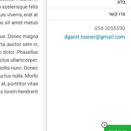
בלוג
 scelerisque felis
צרו קשר
s viverra, erat at
tus sit amet metus.
054-3055590
metus. Donec magna
dganit.rosner@gmail.com
rta, auctor sem in,
 dolor. Phasellus
ectus ullamcorper.
 mollis nunc. Donec
luctus nulla. Morbi
at, porttitor vitae
s lorem hendrerit.