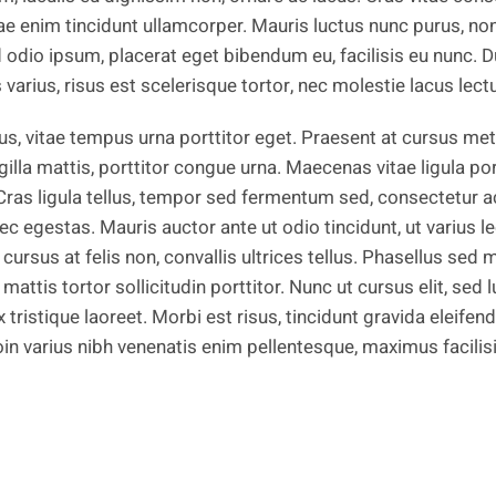
ae enim tincidunt ullamcorper. Mauris luctus nunc purus, non
odio ipsum, placerat eget bibendum eu, facilisis eu nunc. Dui
s varius, risus est scelerisque tortor, nec molestie lacus lec
ellus, vitae tempus urna porttitor eget. Praesent at cursus 
ngilla mattis, porttitor congue urna. Maecenas vitae ligula po
ras ligula tellus, tempor sed fermentum sed, consectetur ac
ec egestas. Mauris auctor ante ut odio tincidunt, ut varius l
 cursus at felis non, convallis ultrices tellus. Phasellus sed
on mattis tortor sollicitudin porttitor. Nunc ut cursus elit, sed 
tristique laoreet. Morbi est risus, tincidunt gravida eleifend 
oin varius nibh venenatis enim pellentesque, maximus facilisi