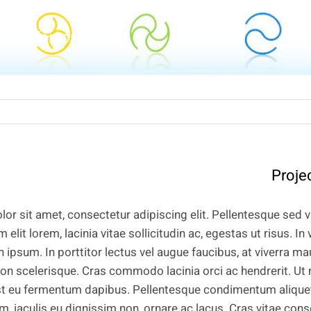
roin Tortor Orcus
Proje
or sit amet, consectetur adipiscing elit. Pellentesque sed v
 elit lorem, lacinia vitae sollicitudin ac, egestas ut risus. In 
 in ipsum. In porttitor lectus vel augue faucibus, at viverra 
n scelerisque. Cras commodo lacinia orci ac hendrerit. Ut 
st eu fermentum dapibus. Pellentesque condimentum aliquet d
 iaculis eu dignissim non, ornare ac lacus. Cras vitae cons