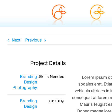
P
Next
Previous
Project Details
Branding
Skills Needed:
Lorem ipsum dol
Design
sodales erat. Etiam
Photography
vehicula ultrices in
consequat at lorem no
קטגוריות
Branding
Mauris feugiat e
Design
Donec magna lorem,