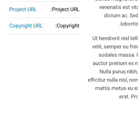
venenatis est vit
Project URL
Project URL:
dictum ac. Sed 
loborti
Copyright URL
Copyright:
Ut hendrerit nisl t
velit, semper eu fri
sodales massa. C
auctor pretium ex n
Nulla purus nibh,
efficitur nulla nisl, n
mattis metus eu ex 
erat. Pr