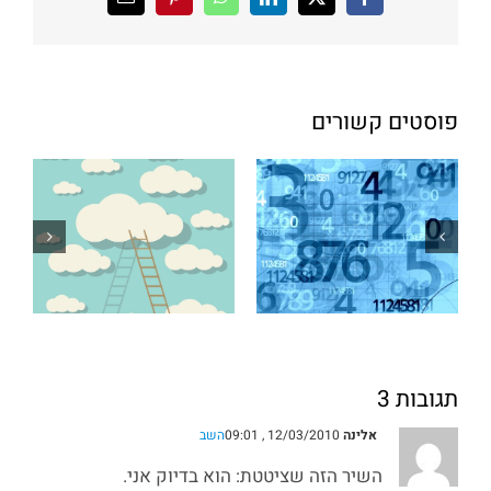
X
Facebook
LinkedIn
WhatsApp
Pinterest
כתובת
דואר
אלקטרוני
פוסטים קשורים
תגובות 3
אלינה
12/03/2010 , 09:01
השב
השיר הזה שציטטת: הוא בדיוק אני.