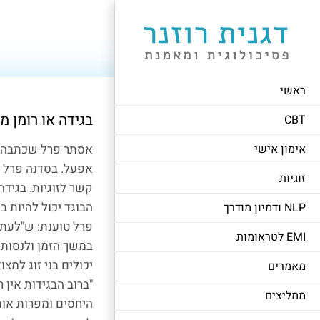
לג
תוכן
ראשי
בגידה או רומן
CBT
אימון אישי
אסתר פרל שכתבה את
אפעל. בסדנה פרל ש
זוגיות
קשר לזוגיות. בגידה
הבוגד יכול להיות ב
NLP ודמיון מודרך
פרל טוענת: ש"לעתי
EMI לטראומות
במשך הזמן ולנסות 
יכולים בני זוג למצ
מאמרים
"ברוב הבגידות אין
ממליצים
היחסים ומפרות אות