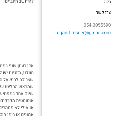
להיחשב חיוביים".
בלוג
צרו קשר
054-3055590
dganit.rosner@gmail.com
אכן רעיון שנוי במח
חונכנו, בזוגיות יש
שצריכה להישאל היא
שמראש החליטו על 
שיום אחד במפתיע, 
אוטומטית מפרקים את
או אולי לא ממהרים 
אמונים או רומן מה