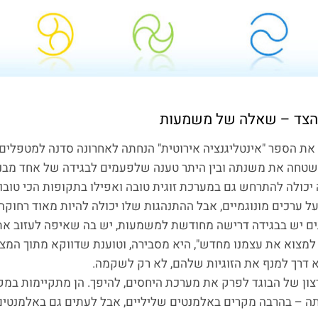
 מהצד – שאלה של משמעות
 הספר "אינטליגנציה אירוטית" הנחתה לאחרונה סדנה למטפלים ז
טחה את משנתה ובין היתר טענה שלפעמים לבגידה של אחד מבני ה
 יכולה להתרחש גם במערכת זוגית טובה ואפילו בתקופות הכי טובות
על ערכים מונוגמיים, אבל ההתנהגות שלו יכולה להיות מאוד רחוקה
ם יש בבגידה דרישה מחודשת למשמעות, יש בה שאיפה לעזוב את 
למצוא את עצמנו מחדש", היא מסבירה, וטוענת שדווקא מתוך המצ
וא דרך למנף את הזוגיות שלהם, לא רק לשקמה.
 רצון של הבוגד לפרק את מערכת היחסים, להיפך. הן מתקיימות במ
ה – בהרבה מקרים באלמנטים שליליים, אבל לעתים גם באלמנטים